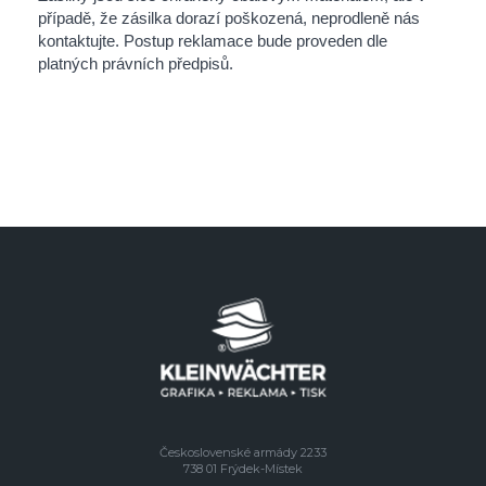
případě, že zásilka dorazí poškozená, neprodleně nás
kontaktujte. Postup reklamace bude proveden dle
platných právních předpisů.
Československé armády 2233
738 01 Frýdek-Místek