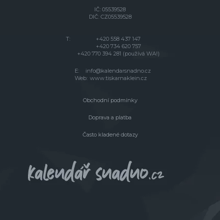
IČ: 05539528
DIČ: CZ05539528
T:
+420 558 437 147
+420 734 620 757
+420 770 394 281 (používá WA!)
E:
info@kalendarsnadno.cz
Web:
www.tiskarnaklein.cz
Obchodní podmínky
Doprava a platba
Často kladené dotazy