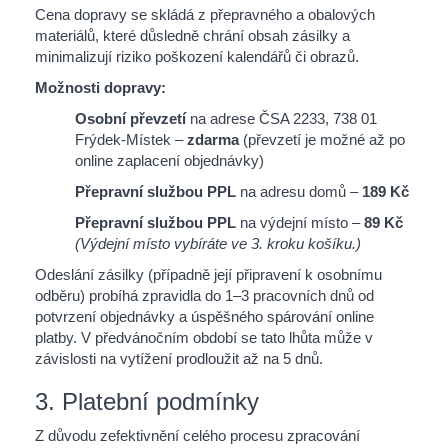
Cena dopravy se skládá z přepravného a obalových
materiálů, které důsledně chrání obsah zásilky a
minimalizují riziko poškození kalendářů či obrazů.
Možnosti dopravy:
Osobní převzetí
na adrese ČSA 2233, 738 01
Frýdek-Místek –
zdarma
(převzetí je možné až po
online zaplacení objednávky)
Přepravní službou PPL
na adresu domů –
189 Kč
Přepravní službou PPL
na výdejní místo –
89 Kč
(Výdejní místo vybíráte ve 3. kroku košíku.)
Odeslání zásilky (případně její připravení k osobnímu
odběru) probíhá zpravidla do 1–3 pracovních dnů od
potvrzení objednávky a úspěšného spárování online
platby. V předvánočním období se tato lhůta může v
závislosti na vytížení prodloužit až na 5 dnů.
3. Platební podmínky
Z důvodu zefektivnění celého procesu zpracování